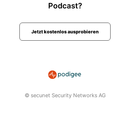
Podcast?
unterwegs ist.
00:02:18: Ein Thema, was bei all den Dräger-
Produkten und Services immer bedeutend ist,
Jetzt kostenlos ausprobieren
die sichere Vernetzung der Geräte im Alltag.
00:02:26: Und genau hier ist Manuel unterwegs.
00:02:27: Als Produktmanager, Service
Connectivity, wird mit er sich den vielfältigen
Anforderungen der verschiedenen Träger
Produktbereiche, was in einem internationalen
agierenden Konzern sehr spannend, aber sicher
auch sehr herausfordernd ist.
© secunet Security Networks AG
00:02:40: Ich freue mich, dass du dir die Zeit für
unsere Sprechtonne nimmst.
00:02:44: Darf ich dich bitten, dich kurz