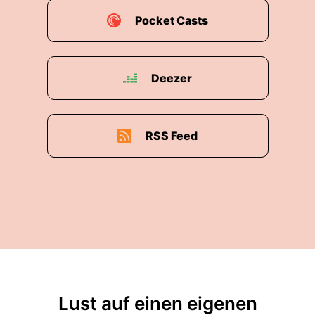
gerade gearbeitet?
Pocket Casts
00:01:46: Darüber sprechen wir jetzt mit
unserem heutigen Gast Manuel Vogt.
Deezer
00:01:50: Manuel ist bei einem der
erfolgreichsten deutschen Medizintechnikfirmen
tätig, der Firma Dreger.
RSS Feed
00:01:56: Ich freue mich heute hier auch in
Lübeck zu sein, bei dir und diesem Podcast
zusammen mit dir aufzunehmen.
00:02:01: Sicher ist Dräger schon sehr vielen
Zuhörern bekannt aus der Corona-Zeit.
00:02:06: Wenngleich Dräger auch eine breite
Expertise und zahlreiche Sicherheitsprodukte
für Krankenhäuser, Feuerwehr, Verteidigung und
Lust auf einen eigenen
Sicherheit hat und auch in der Industrie selbst