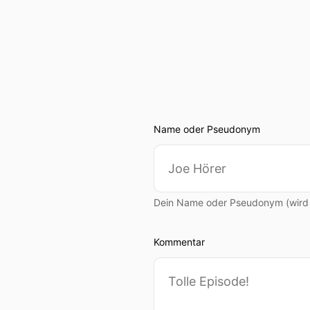
00:00:42: Als Cyber Securi
entscheidend zu einem sic
00:00:50: Das reicht von d
von Medizintechnik und im
00:00:59: Die Digitalisier
Pandemie- und Bevölkerun
Name oder Pseudonym
00:01:09: Mit der EBA, de
00:01:13: Aber wie leistun
Dein Name oder Pseudonym (wird ö
00:01:18: Dazu spreche ich
Kommentar
00:01:22: Ich bin Markus 
Gesundheitswesen.
00:01:29: Lieber Ralf, viel