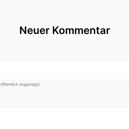
ty-Spezialisten tragen wir bei Sekunett mit leistungs
heren digitalen Gesundheitswesen bei.
er Telematikinfrastruktur über TI-Fachdienste bis hi
Neuer Kommentar
 Schutz medizinischer Daten.
ung und Gesundheitswesen ist ja der Schlüssel, um tr
gswachstum eine verlässliche Gesundheitsversorgung
m Erezept und anderen Anwendungen haben wir jetzt 
gsfähig sind wir tatsächlich und was können wir in d
ffentlich angezeigt)
 heute mit Ralf Hintergerst, Präsident des Digitalve
Linnemann und Sie hören die Sprechstunde IT-Sicherhe
en, vielen Dank, dass du die Zeit nimmst und dass du da