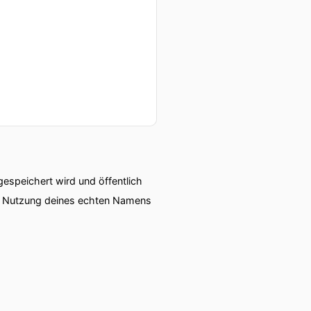
n, unser
arf.
t getreten.
speichert wird und öffentlich
ie Nutzung deines echten Namens
Patienten-Aktiv