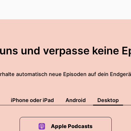
h ... ... aus Berufsethik schon nicht.
 damit schon in Verbindung gekommen.
h sagen, ... ... es hat so lange gedauert, bis es dan
 über ... ... zwanzig Jahre gebraucht, bis wir es mal a
 uns und verpasse keine E
ch noch nicht ganz so zufrieden sein kann.
rhalte automatisch neue Episoden auf dein Endgerä
uss ich aus Berufsgründen schon natürlich die EBA 
iPhone oder iPad
Android
Desktop
ft gefragt, soll man widersprechen oder nicht.
u den Freunden, die Fragen?
Apple Podcasts